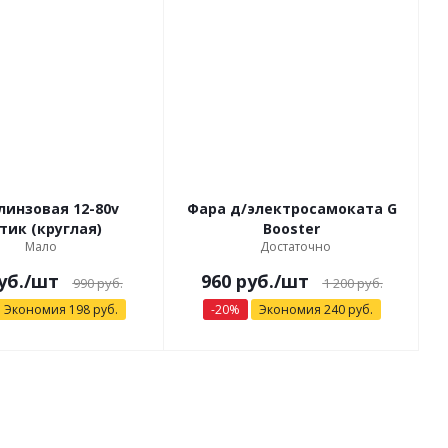
линзовая 12-80v
Фара д/электросамоката G
тик (круглая)
Booster
Мало
Достаточно
уб.
/шт
960
руб.
/шт
990
руб.
1 200
руб.
Экономия
198
руб.
-
20
%
Экономия
240
руб.