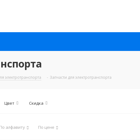
анспорта
для электротранспорта
-
Запчасти для электротранспорта
Цвет
Скидка
По алфавиту
По цене