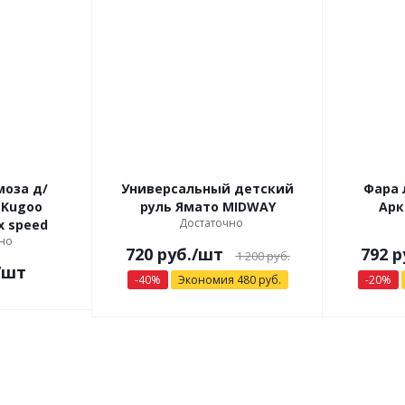
моза д/
Универсальный детский
Фара 
 Kugoo
руль Ямато MIDWAY
Арк
Достаточно
x speed
но
720
руб.
/шт
792
р
1 200
руб.
/шт
-
40
%
Экономия
480
руб.
-
20
%