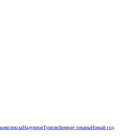
комплексы
Надувное
Туризм
Зимние товары
Новый год