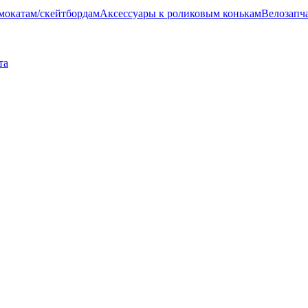
амокатам/скейтбордам
Аксессуары к роликовым конькам
Велозапч
та