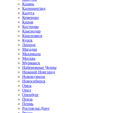
Казань
Калининград
Калуга
Кемерово
Киров
Кострома
Краснодар
Красноярск
Курск
Липецк
Магадан
Махачкала
Москва
Мурманск
Набережные Челны
Нижний Новгород
Новокузнецк
Новосибирск
Омск
Орел
Оренбург
Пенза
Пермь
Ростов-на-Дону
Рязань