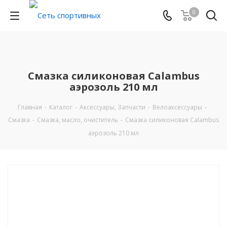
0
Смазка силиконовая Calambus
аэрозоль 210 мл
Главная
-
Каталог
-
Аксессуары, Запчасти
-
Велоаксессуары
-
Смазка
-
Смазка, масло, очиститель
-
Смазка силиконовая Calambus
аэрозоль 210 мл