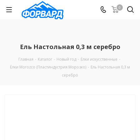
0
Ель Настольная 0,3 м серебро
Главная
-
Каталог
-
Новый год
-
Ёлки искусственные
-
Ёлки Morozco (Пластиндустрия Морозко)
-
Ель Настольная 0,3 м
серебро