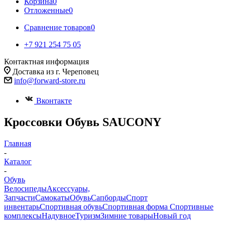
Корзина
0
Отложенные
0
Сравнение товаров
0
+7 921 254 75 05
Контактная информация
Доставка из г. Череповец
info@forward-store.ru
Вконтакте
Кроссовки Обувь SAUCONY
Главная
-
Каталог
-
Обувь
Велосипеды
Аксессуары,
Запчасти
Самокаты
Обувь
Сапборды
Спорт
инвентарь
Спортивная обувь
Спортивная форма
Спортивные
комплексы
Надувное
Туризм
Зимние товары
Новый год
-