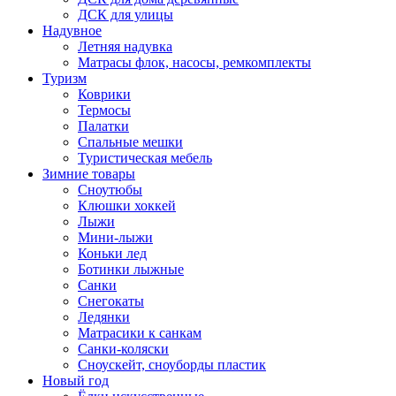
ДСК для улицы
Надувное
Летняя надувка
Матрасы флок, насосы, ремкомплекты
Туризм
Коврики
Термосы
Палатки
Спальные мешки
Туристическая мебель
Зимние товары
Сноутюбы
Клюшки хоккей
Лыжи
Мини-лыжи
Коньки лед
Ботинки лыжные
Санки
Снегокаты
Ледянки
Матрасики к санкам
Санки-коляски
Сноускейт, сноуборды пластик
Новый год