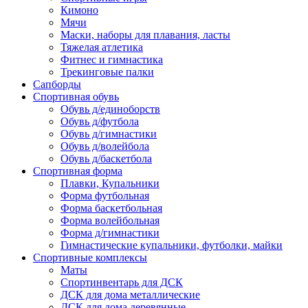
Кимоно
Мячи
Маски, наборы для плавания, ласты
Тяжелая атлетика
Фитнес и гимнастика
Трекинговые палки
Сапборды
Спортивная обувь
Обувь д/единоборств
Обувь д/футбола
Обувь д/гимнастики
Обувь д/волейбола
Обувь д/баскетбола
Спортивная форма
Плавки, Купальники
Форма футбольная
Форма баскетбольная
Форма волейбольная
Форма д/гимнастики
Гимнастические купальники, футболки, майки
Спортивные комплексы
Маты
Спортинвентарь для ДСК
ДСК для дома металлические
ДСК для дома деревянные