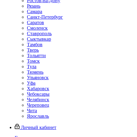
Ростов-на-Дону
Рязань
Самара
Санкт-Петербург
Саратов
Смоленск
Ставрополь
Сыктывкар
Тамбов
Тверь
Тольятти
Томск
Тула
Тюмень
Ульяновск
Уфа
Хабаровск
Чебоксары
Челябинск
Череповец
Чита
Ярославль
Личный кабинет