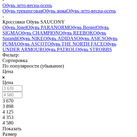
Обувь лето-весна-осень
Обувь трекинговая
Обувь зима
Обувь лето-весна-осень
-
Кроссовки Обувь SAUCONY
Обувь Jögel
Обувь PARANORM
Обувь Berger
Обувь
SIGMA
Обувь CHAMPION
Обувь REEBOK
Обувь
Sprandi
Обувь NIKE
Обувь ADIDAS
Обувь ASICS
Обувь
PUMA
Обувь ASCOT
Обувь THE NORTH FACE
Обувь
UNDER ARMOUR
Обувь PATROL
Обувь STROBBS
Фильтр:
Сортировка
По популярности (убывание)
Цена
Цена
3 670
3 898
4 125
4 353
4 580
Показать
Размер