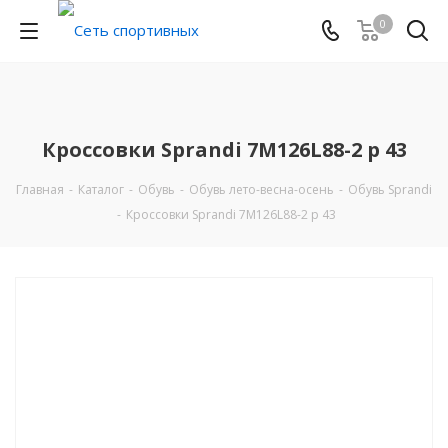
0
Кроссовки Sprandi 7M126L88-2 р 43
Главная
-
Каталог
-
Обувь
-
Обувь лето-весна-осень
-
Обувь Sprandi
-
Кроссовки Sprandi 7M126L88-2 р 43