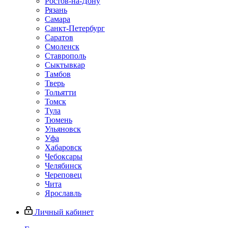
Ростов-на-Дону
Рязань
Самара
Санкт-Петербург
Саратов
Смоленск
Ставрополь
Сыктывкар
Тамбов
Тверь
Тольятти
Томск
Тула
Тюмень
Ульяновск
Уфа
Хабаровск
Чебоксары
Челябинск
Череповец
Чита
Ярославль
Личный кабинет