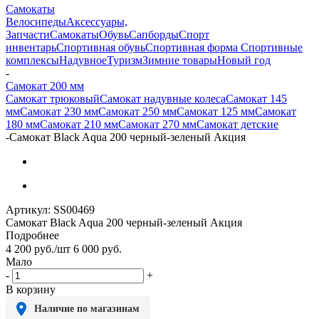
Самокаты
Велосипеды
Аксессуары,
Запчасти
Самокаты
Обувь
Сапборды
Спорт
инвентарь
Спортивная обувь
Спортивная форма
Спортивные
комплексы
Надувное
Туризм
Зимние товары
Новый год
-
Самокат 200 мм
Самокат трюковый
Самокат надувные колеса
Самокат 145
мм
Самокат 230 мм
Самокат 250 мм
Самокат 125 мм
Самокат
180 мм
Самокат 210 мм
Самокат 270 мм
Самокат детские
-
Самокат Black Aqua 200 черный-зеленый Акция
Артикул:
SS00469
Самокат Black Aqua 200 черный-зеленый Акция
Подробнее
4 200
руб.
/шт
6 000
руб.
Мало
-
+
В корзину
Наличие по магазинам