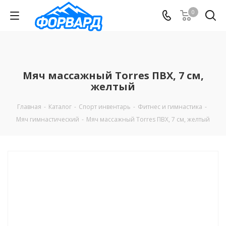
0
Мяч массажный Torres ПВХ, 7 см,
желтый
Главная
-
Каталог
-
Спорт инвентарь
-
Фитнес и гимнастика
-
Мяч гимнастический
-
Мяч массажный Torres ПВХ, 7 см, желтый