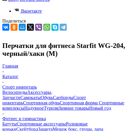
Вконтакте
Поделиться
Перчатки для фитнеса Starfit WG-204,
черный/хаки (M)
Главная
-
Каталог
-
Спорт инвентарь
Велосипеды
Аксессуары,
Запчасти
Самокаты
Обувь
Сапборды
Спорт
инвентарь
Спортивная обувь
Спортивная форма
Спортивные
комплексы
Надувное
Туризм
Зимние товары
Новый год
-
Фитнес и гимнастика
Батуты
Спортивные аксессуары
Роликовые
коньки
Скейтборд
Защита
Мешок бокс, груша, лапа