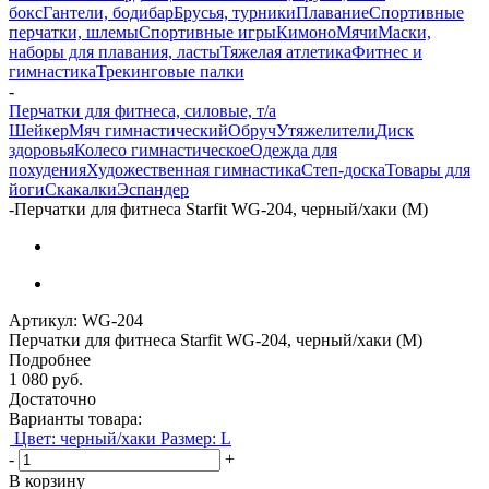
бокс
Гантели, бодибар
Брусья, турники
Плавание
Спортивные
перчатки, шлемы
Спортивные игры
Кимоно
Мячи
Маски,
наборы для плавания, ласты
Тяжелая атлетика
Фитнес и
гимнастика
Трекинговые палки
-
Перчатки для фитнеса, силовые, т/а
Шейкер
Мяч гимнастический
Обруч
Утяжелители
Диск
здоровья
Колесо гимнастическое
Одежда для
похудения
Художественная гимнастика
Степ-доска
Товары для
йоги
Скакалки
Эспандер
-
Перчатки для фитнеса Starfit WG-204, черный/хаки (M)
Артикул:
WG-204
Перчатки для фитнеса Starfit WG-204, черный/хаки (M)
Подробнее
1 080
руб.
Достаточно
Варианты товара:
Цвет: черный/хаки
Размер: L
-
+
В корзину