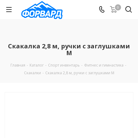
0
Скакалка 2,8 м, ручки с заглушками
М
Главная
-
Каталог
-
Спорт инвентарь
-
Фитнес и гимнастика
-
Скакалки
-
Скакалка 2,8 м, ручки с заглушками М