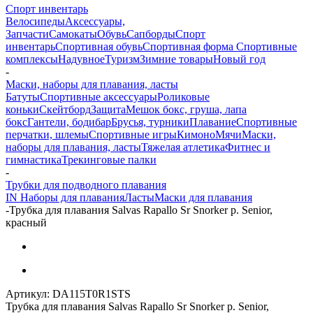
Спорт инвентарь
Велосипеды
Аксессуары,
Запчасти
Самокаты
Обувь
Сапборды
Спорт
инвентарь
Спортивная обувь
Спортивная форма
Спортивные
комплексы
Надувное
Туризм
Зимние товары
Новый год
-
Маски, наборы для плавания, ласты
Батуты
Спортивные аксессуары
Роликовые
коньки
Скейтборд
Защита
Мешок бокс, груша, лапа
бокс
Гантели, бодибар
Брусья, турники
Плавание
Спортивные
перчатки, шлемы
Спортивные игры
Кимоно
Мячи
Маски,
наборы для плавания, ласты
Тяжелая атлетика
Фитнес и
гимнастика
Трекинговые палки
-
Трубки для подводного плавания
IN Наборы для плавания
Ласты
Маски для плавания
-
Трубка для плавания Salvas Rapallo Sr Snorker р. Senior,
красный
Артикул:
DA115T0R1STS
Трубка для плавания Salvas Rapallo Sr Snorker р. Senior,