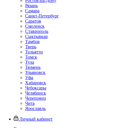
Ростов-на-Дону
Рязань
Самара
Санкт-Петербург
Саратов
Смоленск
Ставрополь
Сыктывкар
Тамбов
Тверь
Тольятти
Томск
Тула
Тюмень
Ульяновск
Уфа
Хабаровск
Чебоксары
Челябинск
Череповец
Чита
Ярославль
Личный кабинет