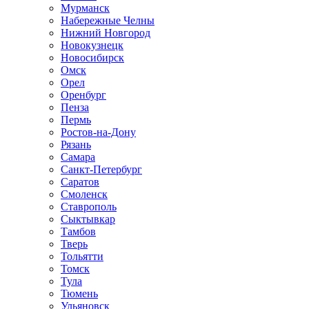
Мурманск
Набережные Челны
Нижний Новгород
Новокузнецк
Новосибирск
Омск
Орел
Оренбург
Пенза
Пермь
Ростов-на-Дону
Рязань
Самара
Санкт-Петербург
Саратов
Смоленск
Ставрополь
Сыктывкар
Тамбов
Тверь
Тольятти
Томск
Тула
Тюмень
Ульяновск