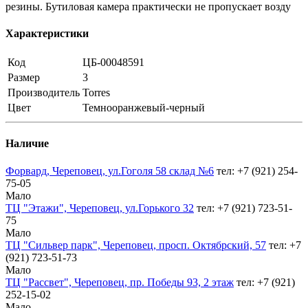
резины. Бутиловая камера практически не пропускает возду
Характеристики
Код
ЦБ-00048591
Размер
3
Производитель
Torres
Цвет
Темнооранжевый-черный
Наличие
Форвард, Череповец, ул.Гоголя 58 склад №6
тел: +7 (921) 254-
75-05
Мало
ТЦ "Этажи", Череповец, ул.Горького 32
тел: +7 (921) 723-51-
75
Мало
ТЦ "Сильвер парк", Череповец, просп. Октябрский, 57
тел: +7
(921) 723-51-73
Мало
ТЦ "Рассвет", Череповец, пр. Победы 93, 2 этаж
тел: +7 (921)
252-15-02
Мало