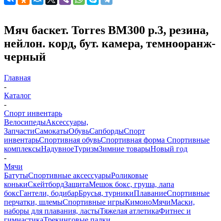
Мяч баскет. Torres BM300 р.3, резина,
нейлон. корд, бут. камера, темнооранж-
черный
Главная
-
Каталог
-
Спорт инвентарь
Велосипеды
Аксессуары,
Запчасти
Самокаты
Обувь
Сапборды
Спорт
инвентарь
Спортивная обувь
Спортивная форма
Спортивные
комплексы
Надувное
Туризм
Зимние товары
Новый год
-
Мячи
Батуты
Спортивные аксессуары
Роликовые
коньки
Скейтборд
Защита
Мешок бокс, груша, лапа
бокс
Гантели, бодибар
Брусья, турники
Плавание
Спортивные
перчатки, шлемы
Спортивные игры
Кимоно
Мячи
Маски,
наборы для плавания, ласты
Тяжелая атлетика
Фитнес и
гимнастика
Трекинговые палки