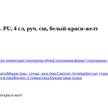
п. PU, 4 сл, руч. сш, белый-красн-желт
орт инвентарь
Спортивная обувь
Спортивная форма
Спортивные 
щита
Мешок бокс, груша, лапа бокс
Гантели, бодибар
Брусья, турн
атлетика
Фитнес и гимнастика
Трекинговые палки
лый-красн-желт