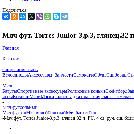
Поделиться
Мяч фут. Torres Junior-3,р.3, глянец.32 
Главная
-
Каталог
-
Спорт инвентарь
Велосипеды
Аксессуары, Запчасти
Самокаты
Обувь
Сапборды
Сп
-
Мячи
Батуты
Спортивные аксессуары
Роликовые коньки
Скейтборд
За
игры
Кимоно
Мячи
Маски, наборы для плавания, ласты
Тяжелая 
-
Мяч футбольный
Мяч футзал
Мяч волейбольный
Мяч баскетбол
-
Мяч фут. Torres Junior-3,р.3, глянец.32 п. PU, 4 сл, руч. сш, бе