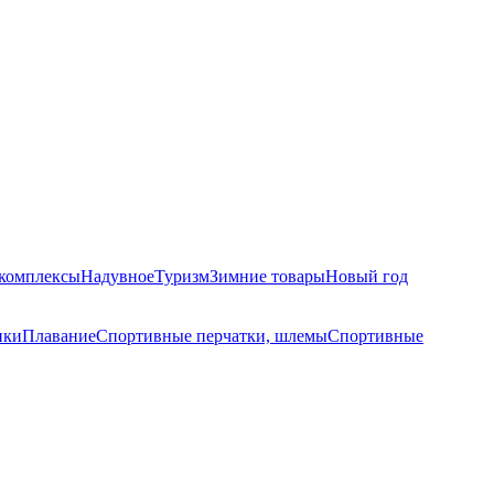
комплексы
Надувное
Туризм
Зимние товары
Новый год
ики
Плавание
Спортивные перчатки, шлемы
Спортивные