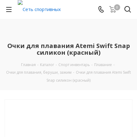
0
Очки для плавания Atemi Swift Snap
силикон (красный)
Главная
-
Каталог
-
Спорт инвентарь
-
Плавание
-
Очки для плавания, беруши, зажим
-
Очки для плавания Atemi Swift
Snap силикон (красный)