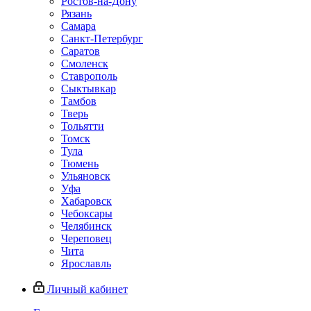
Ростов-на-Дону
Рязань
Самара
Санкт-Петербург
Саратов
Смоленск
Ставрополь
Сыктывкар
Тамбов
Тверь
Тольятти
Томск
Тула
Тюмень
Ульяновск
Уфа
Хабаровск
Чебоксары
Челябинск
Череповец
Чита
Ярославль
Личный кабинет