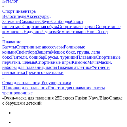
Каталог
-
Спорт инвентарь
Велосипеды
Аксессуары,
Запчасти
Самокаты
Обувь
Сапборды
Спорт
инвентарь
Спортивная обувь
Спортивная форма
Спортивные
комплексы
Надувное
Туризм
Зимние товары
Новый год
-
Плавание
Батуты
Спортивные аксессуары
Роликовые
коньки
Скейтборд
Защита
Мешок бокс, груша, лапа
бокс
Гантели, бодибар
Брусья, турники
Плавание
Спортивные
перчатки, шлемы
Спортивные игры
Кимоно
Мячи
Маски,
наборы для плавания, ласты
Тяжелая атлетика
Фитнес и
гимнастика
Трекинговые палки
-
Очки для плавания, беруши, зажим
Шапочки для плавания
Лопатки для плавания, ласты
тренировочные
-
Очки-маска для плавания 25Degrees Fusion Navy/Blue/Orange
с берушами детский