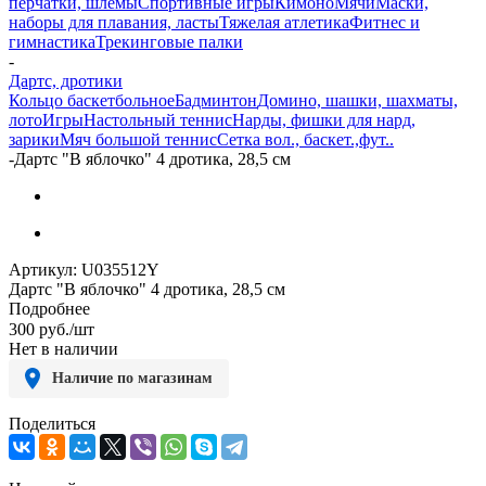
перчатки, шлемы
Спортивные игры
Кимоно
Мячи
Маски,
наборы для плавания, ласты
Тяжелая атлетика
Фитнес и
гимнастика
Трекинговые палки
-
Дартс, дротики
Кольцо баскетбольное
Бадминтон
Домино, шашки, шахматы,
лото
Игры
Настольный теннис
Нарды, фишки для нард,
зарики
Мяч большой теннис
Сетка вол., баскет.,фут..
-
Дартс "В яблочко" 4 дротика, 28,5 см
Артикул:
U035512Y
Дартс "В яблочко" 4 дротика, 28,5 см
Подробнее
300
руб.
/шт
Нет в наличии
Наличие по магазинам
Поделиться