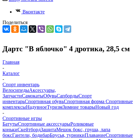
Вконтакте
Поделиться
Дартс "В яблочко" 4 дротика, 28,5 см
Главная
-
Каталог
-
Спорт инвентарь
Велосипеды
Аксессуары,
Запчасти
Самокаты
Обувь
Сапборды
Спорт
инвентарь
Спортивная обувь
Спортивная форма
Спортивные
комплексы
Надувное
Туризм
Зимние товары
Новый год
-
Спортивные игры
Батуты
Спортивные аксессуары
Роликовые
коньки
Скейтборд
Защита
Мешок бокс, груша, лапа
бокс
Гантели, бодибар
Брусья, турники
Плавание
Спортивные