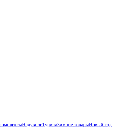
комплексы
Надувное
Туризм
Зимние товары
Новый год