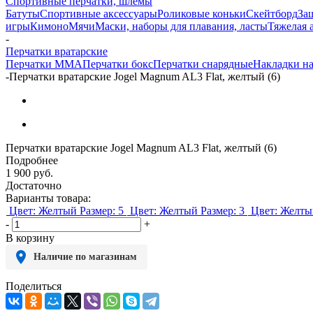
Спортивные перчатки, шлемы
Батуты
Спортивные аксессуары
Роликовые коньки
Скейтборд
За
игры
Кимоно
Мячи
Маски, наборы для плавания, ласты
Тяжелая 
-
Перчатки вратарские
Перчатки MMA
Перчатки бокс
Перчатки снарядные
Накладки на
-
Перчатки вратарские Jogel Magnum AL3 Flat, желтый (6)
Перчатки вратарские Jogel Magnum AL3 Flat, желтый (6)
Подробнее
1 900
руб.
Достаточно
Варианты товара:
Цвет: Желтый
Размер: 5
Цвет: Желтый
Размер: 3
Цвет: Желты
-
+
В корзину
Наличие по магазинам
Поделиться