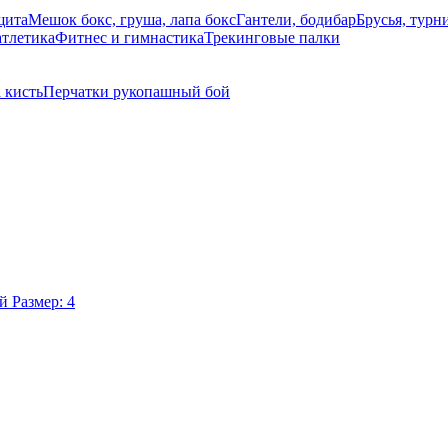
щита
Мешок бокс, груша, лапа бокс
Гантели, бодибар
Брусья, турн
атлетика
Фитнес и гимнастика
Трекинговые палки
 кисть
Перчатки рукопашный бой
й
Размер: 4