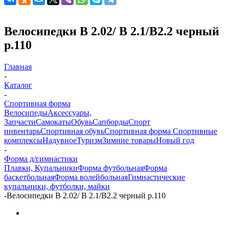
Велосипедки В 2.02/ В 2.1/В2.2 черный
р.110
Главная
-
Каталог
-
Спортивная форма
Велосипеды
Аксессуары,
Запчасти
Самокаты
Обувь
Сапборды
Спорт
инвентарь
Спортивная обувь
Спортивная форма
Спортивные
комплексы
Надувное
Туризм
Зимние товары
Новый год
-
Форма д/гимнастики
Плавки, Купальники
Форма футбольная
Форма
баскетбольная
Форма волейбольная
Гимнастические
купальники, футболки, майки
-
Велосипедки В 2.02/ В 2.1/В2.2 черный р.110