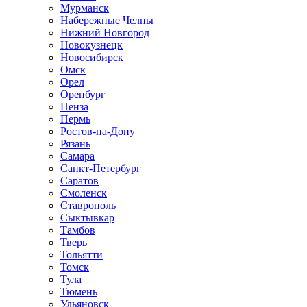
Мурманск
Набережные Челны
Нижний Новгород
Новокузнецк
Новосибирск
Омск
Орел
Оренбург
Пенза
Пермь
Ростов-на-Дону
Рязань
Самара
Санкт-Петербург
Саратов
Смоленск
Ставрополь
Сыктывкар
Тамбов
Тверь
Тольятти
Томск
Тула
Тюмень
Ульяновск