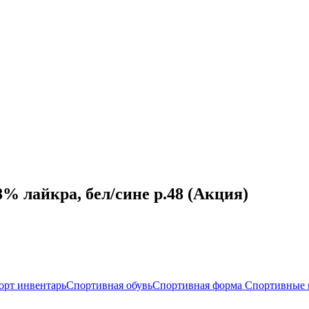
% лайкра, бел/сине р.48 (Акция)
орт инвентарь
Спортивная обувь
Спортивная форма
Спортивные 