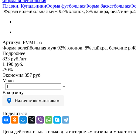
Форма волейбольная
Плавки, Купальники
Форма футбольная
Форма баскетбольная
Фо
-
Форма волейбольная муж 92% хлопок, 8% лайкра, бел/сине р.4
Артикул:
FVM1-55
Форма волейбольная муж 92% хлопок, 8% лайкра, бел/сине р.4
Подробнее
833
руб.
/шт
1 190
руб.
-
30
%
Экономия
357
руб.
Мало
-
+
В корзину
Наличие по магазинам
Поделиться
Цена действительна только для интернет-магазина и может отл