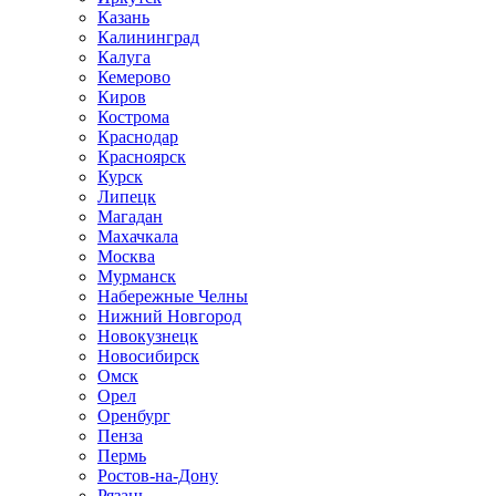
Казань
Калининград
Калуга
Кемерово
Киров
Кострома
Краснодар
Красноярск
Курск
Липецк
Магадан
Махачкала
Москва
Мурманск
Набережные Челны
Нижний Новгород
Новокузнецк
Новосибирск
Омск
Орел
Оренбург
Пенза
Пермь
Ростов-на-Дону
Рязань