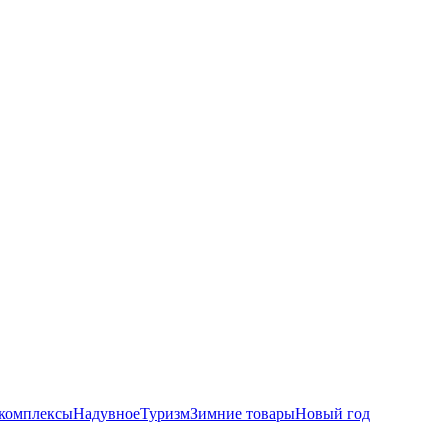
комплексы
Надувное
Туризм
Зимние товары
Новый год