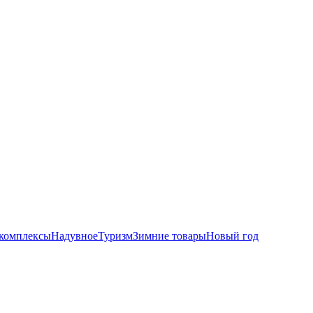
комплексы
Надувное
Туризм
Зимние товары
Новый год