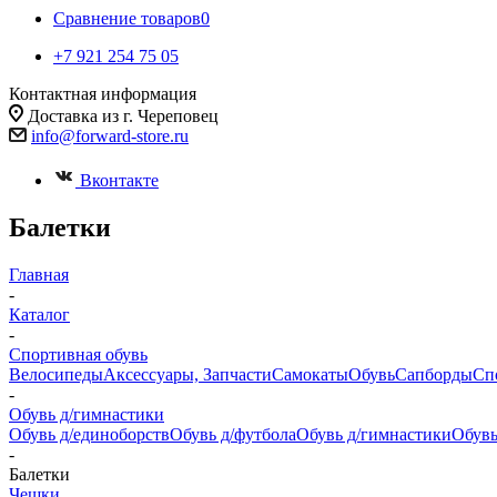
Сравнение товаров
0
+7 921 254 75 05
Контактная информация
Доставка из г. Череповец
info@forward-store.ru
Вконтакте
Балетки
Главная
-
Каталог
-
Спортивная обувь
Велосипеды
Аксессуары, Запчасти
Самокаты
Обувь
Сапборды
Сп
-
Обувь д/гимнастики
Обувь д/единоборств
Обувь д/футбола
Обувь д/гимнастики
Обувь
-
Балетки
Чешки