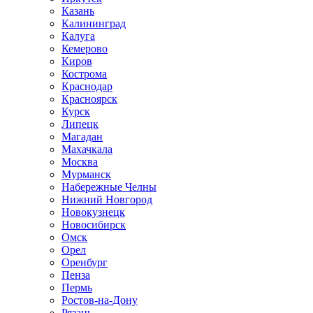
Казань
Калининград
Калуга
Кемерово
Киров
Кострома
Краснодар
Красноярск
Курск
Липецк
Магадан
Махачкала
Москва
Мурманск
Набережные Челны
Нижний Новгород
Новокузнецк
Новосибирск
Омск
Орел
Оренбург
Пенза
Пермь
Ростов-на-Дону
Рязань