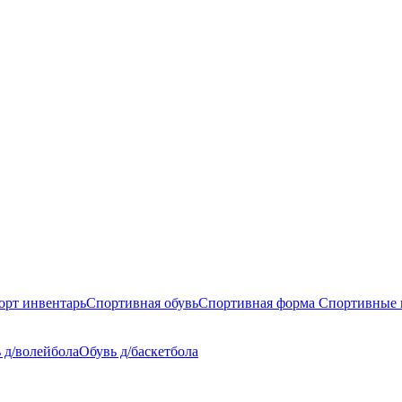
орт инвентарь
Спортивная обувь
Спортивная форма
Спортивные 
 д/волейбола
Обувь д/баскетбола