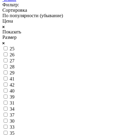
Фильтр:
Сортировка
По популярности (убывание)
Цена
Показать
Размер
25
26
27
28
29
41
42
40
39
31
34
37
30
33
35