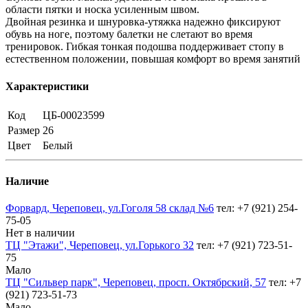
области пятки и носка усиленным швом.
Двойная резинка и шнуровка-утяжка надежно фиксируют
обувь на ноге, поэтому балетки не слетают во время
тренировок. Гибкая тонкая подошва поддерживает стопу в
естественном положении, повышая комфорт во время занятий
Характеристики
Код
ЦБ-00023599
Размер
26
Цвет
Белый
Наличие
Форвард, Череповец, ул.Гоголя 58 склад №6
тел: +7 (921) 254-
75-05
Нет в наличии
ТЦ "Этажи", Череповец, ул.Горького 32
тел: +7 (921) 723-51-
75
Мало
ТЦ "Сильвер парк", Череповец, просп. Октябрский, 57
тел: +7
(921) 723-51-73
Мало