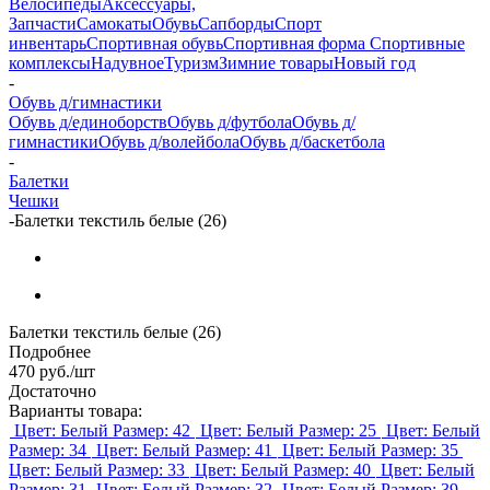
Велосипеды
Аксессуары,
Запчасти
Самокаты
Обувь
Сапборды
Спорт
инвентарь
Спортивная обувь
Спортивная форма
Спортивные
комплексы
Надувное
Туризм
Зимние товары
Новый год
-
Обувь д/гимнастики
Обувь д/единоборств
Обувь д/футбола
Обувь д/
гимнастики
Обувь д/волейбола
Обувь д/баскетбола
-
Балетки
Чешки
-
Балетки текстиль белые (26)
Балетки текстиль белые (26)
Подробнее
470
руб.
/шт
Достаточно
Варианты товара:
Цвет: Белый
Размер: 42
Цвет: Белый
Размер: 25
Цвет: Белый
Размер: 34
Цвет: Белый
Размер: 41
Цвет: Белый
Размер: 35
Цвет: Белый
Размер: 33
Цвет: Белый
Размер: 40
Цвет: Белый
Размер: 31
Цвет: Белый
Размер: 32
Цвет: Белый
Размер: 39