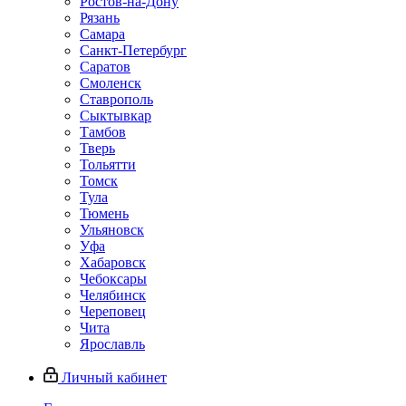
Ростов-на-Дону
Рязань
Самара
Санкт-Петербург
Саратов
Смоленск
Ставрополь
Сыктывкар
Тамбов
Тверь
Тольятти
Томск
Тула
Тюмень
Ульяновск
Уфа
Хабаровск
Чебоксары
Челябинск
Череповец
Чита
Ярославль
Личный кабинет