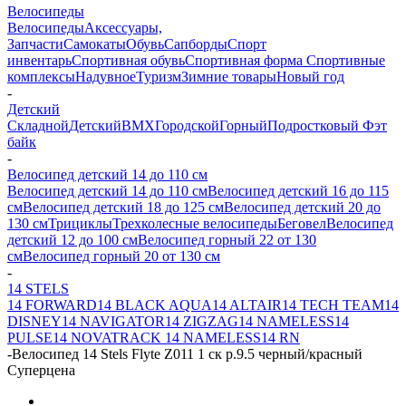
Велосипеды
Велосипеды
Аксессуары,
Запчасти
Самокаты
Обувь
Сапборды
Спорт
инвентарь
Спортивная обувь
Спортивная форма
Спортивные
комплексы
Надувное
Туризм
Зимние товары
Новый год
-
Детский
Складной
Детский
BMX
Городской
Горный
Подростковый
Фэт
байк
-
Велосипед детский 14 до 110 см
Велосипед детский 14 до 110 см
Велосипед детский 16 до 115
см
Велосипед детский 18 до 125 см
Велосипед детский 20 до
130 см
Трициклы
Трехколесные велосипеды
Беговел
Велосипед
детский 12 до 100 см
Велосипед горный 22 от 130
см
Велосипед горный 20 от 130 см
-
14 STELS
14 FORWARD
14 BLACK AQUA
14 ALTAIR
14 TECH TEAM
14
DISNEY
14 NAVIGATOR
14 ZIGZAG
14 NAMELESS
14
PULSE
14 NOVATRACK
14 NAMELESS
14 RN
-
Велосипед 14 Stels Flyte Z011 1 ск р.9.5 черный/красный
Суперцена