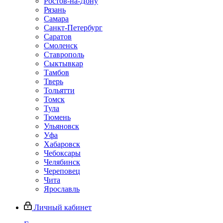
Ростов-на-Дону
Рязань
Самара
Санкт-Петербург
Саратов
Смоленск
Ставрополь
Сыктывкар
Тамбов
Тверь
Тольятти
Томск
Тула
Тюмень
Ульяновск
Уфа
Хабаровск
Чебоксары
Челябинск
Череповец
Чита
Ярославль
Личный кабинет