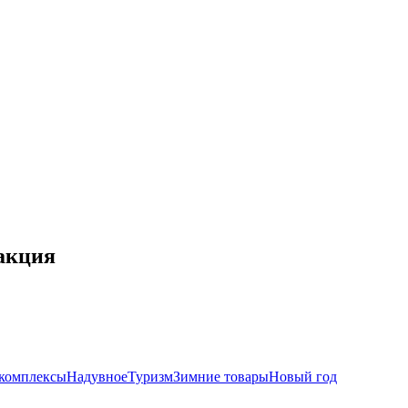
ракция
комплексы
Надувное
Туризм
Зимние товары
Новый год