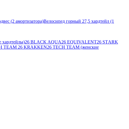
двес (2 амортизатора)
Велосипед горный 27,5 хардтейл (1
 хардтейлы)
26 BLACK AQUA
26 EQUIVALENT
26 SТARK
CH TEAM
26 KRAKKEN
26 TECH TEAM (женские