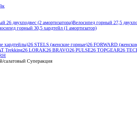
йк
й 26 двухподвес (2 амортизатора)
Велосипед горный 27,5 двухпо
осипед горный 30,5 хардтейл (1 амортизатор)
е хардтейлы)
26 STELS (женские горные)
26 FORWARD (женские
T Trekking
26 LORAK
26 BRAVO
26 PULSE
26 TOPGEAR
26 TE
 RH
вый/салатовый Суперакция