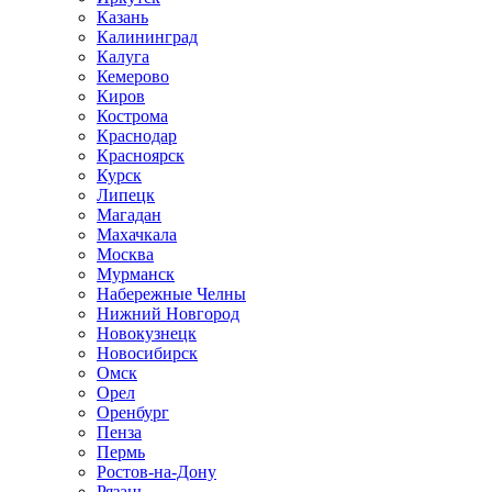
Казань
Калининград
Калуга
Кемерово
Киров
Кострома
Краснодар
Красноярск
Курск
Липецк
Магадан
Махачкала
Москва
Мурманск
Набережные Челны
Нижний Новгород
Новокузнецк
Новосибирск
Омск
Орел
Оренбург
Пенза
Пермь
Ростов-на-Дону
Рязань