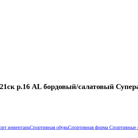
0 21ск р.16 AL бордовый/салатовый Супе
орт инвентарь
Спортивная обувь
Спортивная форма
Спортивные 