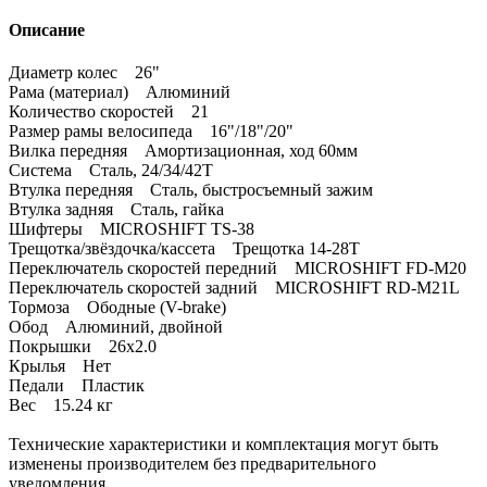
Описание
Диаметр колес 26"
Рама (материал) Алюминий
Количество скоростей 21
Размер рамы велосипеда 16"/18"/20"
Вилка передняя Амортизационная, ход 60мм
Система Сталь, 24/34/42Т
Втулка передняя Сталь, быстросъемный зажим
Втулка задняя Сталь, гайка
Шифтеры MICROSHIFT TS-38
Трещотка/звёздочка/кассета Трещотка 14-28Т
Переключатель скоростей передний MICROSHIFT FD-M20
Переключатель скоростей задний MICROSHIFT RD-M21L
Тормоза Ободные (V-brake)
Обод Алюминий, двойной
Покрышки 26x2.0
Крылья Нет
Педали Пластик
Вес 15.24 кг
Технические характеристики и комплектация могут быть
изменены производителем без предварительного
уведомления.