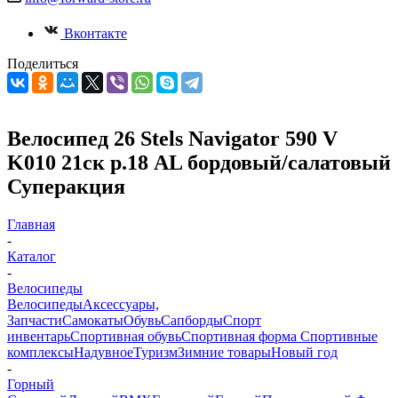
Вконтакте
Поделиться
Велосипед 26 Stels Navigator 590 V
K010 21ск р.18 AL бордовый/салатовый
Суперакция
Главная
-
Каталог
-
Велосипеды
Велосипеды
Аксессуары,
Запчасти
Самокаты
Обувь
Сапборды
Спорт
инвентарь
Спортивная обувь
Спортивная форма
Спортивные
комплексы
Надувное
Туризм
Зимние товары
Новый год
-
Горный