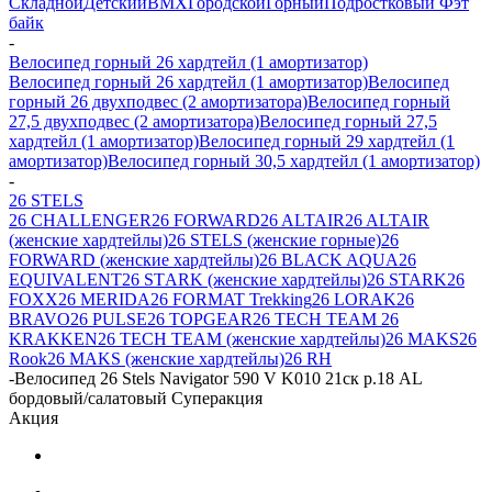
Складной
Детский
BMX
Городской
Горный
Подростковый
Фэт
байк
-
Велосипед горный 26 хардтейл (1 амортизатор)
Велосипед горный 26 хардтейл (1 амортизатор)
Велосипед
горный 26 двухподвес (2 амортизатора)
Велосипед горный
27,5 двухподвес (2 амортизатора)
Велосипед горный 27,5
хардтейл (1 амортизатор)
Велосипед горный 29 хардтейл (1
амортизатор)
Велосипед горный 30,5 хардтейл (1 амортизатор)
-
26 STELS
26 CHALLENGER
26 FORWARD
26 ALTAIR
26 ALTAIR
(женские хардтейлы)
26 STELS (женские горные)
26
FORWARD (женские хардтейлы)
26 BLACK AQUA
26
EQUIVALENT
26 SТARK (женские хардтейлы)
26 STARK
26
FOXX
26 MERIDA
26 FORMAT Trekking
26 LORAK
26
BRAVO
26 PULSE
26 TOPGEAR
26 TECH TEAM
26
KRAKKEN
26 TECH TEAM (женские хардтейлы)
26 MAKS
26
Rook
26 MAKS (женские хардтейлы)
26 RH
-
Велосипед 26 Stels Navigator 590 V K010 21ск р.18 AL
бордовый/салатовый Суперакция
Акция