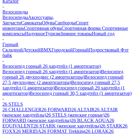
Каталог
-
Велосипеды
Велосипеды
Аксессуары,
Запчасти
Самокаты
Обувь
Сапборды
Спорт
инвентарь
Спортивная обувь
Спортивная форма
Спортивные
комплексы
Надувное
Туризм
Зимние товары
Новый год
-
Горный
Складной
Детский
BMX
Городской
Горный
Подростковый
Фэт
байк
-
Велосипед горный 26 хардтейл (1 амортизатор)
Велосипед горный 26 хардтейл (1 амортизатор)
Велосипед
горный 26 двухподвес (2 амортизатора)
Велосипед горный
27,5 двухподвес (2 амортизатора)
Велосипед горный 27,5
хардтейл (1 амортизатор)
Велосипед горный 29 хардтейл (1
амортизатор)
Велосипед горный 30,5 хардтейл (1 амортизатор)
-
26 STELS
26 CHALLENGER
26 FORWARD
26 ALTAIR
26 ALTAIR
(женские хардтейлы)
26 STELS (женские горные)
26
FORWARD (женские хардтейлы)
26 BLACK AQUA
26
EQUIVALENT
26 SТARK (женские хардтейлы)
26 STARK
26
FOXX
26 MERIDA
26 FORMAT Trekking
26 LORAK
26