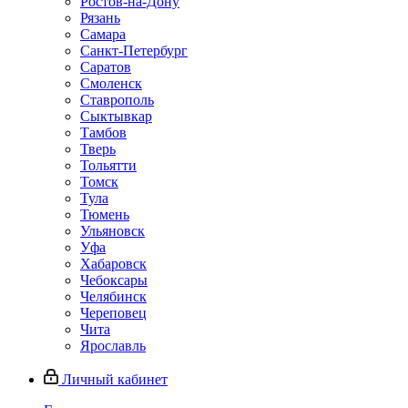
Ростов-на-Дону
Рязань
Самара
Санкт-Петербург
Саратов
Смоленск
Ставрополь
Сыктывкар
Тамбов
Тверь
Тольятти
Томск
Тула
Тюмень
Ульяновск
Уфа
Хабаровск
Чебоксары
Челябинск
Череповец
Чита
Ярославль
Личный кабинет