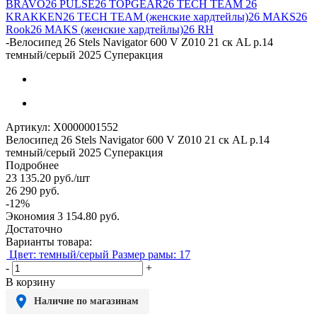
BRAVO
26 PULSE
26 TOPGEAR
26 TECH TEAM
26
KRAKKEN
26 TECH TEAM (женские хардтейлы)
26 MAKS
26
Rook
26 MAKS (женские хардтейлы)
26 RH
-
Велосипед 26 Stels Navigator 600 V Z010 21 ск AL р.14
темный/серый 2025 Суперакция
Артикул:
X0000001552
Велосипед 26 Stels Navigator 600 V Z010 21 ск AL р.14
темный/серый 2025 Суперакция
Подробнее
23 135.20
руб.
/шт
26 290
руб.
-
12
%
Экономия
3 154.80
руб.
Достаточно
Варианты товара:
Цвет: темный/серый
Размер рамы: 17
-
+
В корзину
Наличие по магазинам