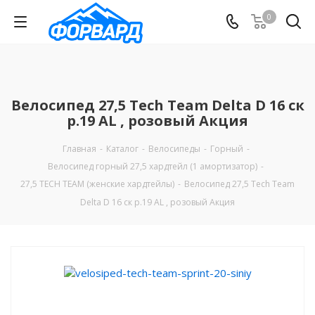
0
Велосипед 27,5 Tech Team Delta D 16 ск
р.19 AL , розовый Акция
Главная
-
Каталог
-
Велосипеды
-
Горный
-
Велосипед горный 27,5 хардтейл (1 амортизатор)
-
27,5 TECH TEAM (женские хардтейлы)
-
Велосипед 27,5 Tech Team
Delta D 16 ск р.19 AL , розовый Акция