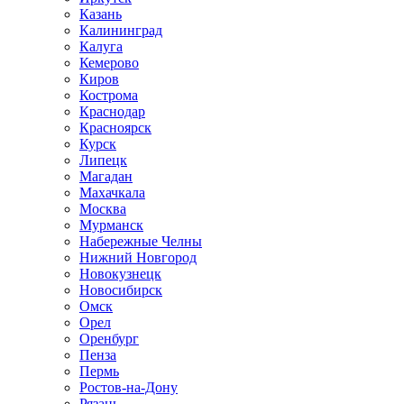
Казань
Калининград
Калуга
Кемерово
Киров
Кострома
Краснодар
Красноярск
Курск
Липецк
Магадан
Махачкала
Москва
Мурманск
Набережные Челны
Нижний Новгород
Новокузнецк
Новосибирск
Омск
Орел
Оренбург
Пенза
Пермь
Ростов-на-Дону
Рязань