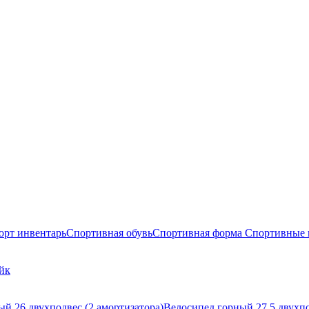
орт инвентарь
Спортивная обувь
Спортивная форма
Спортивные 
йк
й 26 двухподвес (2 амортизатора)
Велосипед горный 27,5 двухпо