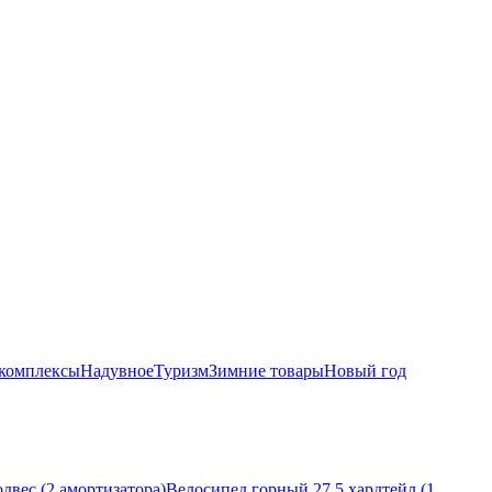
комплексы
Надувное
Туризм
Зимние товары
Новый год
двес (2 амортизатора)
Велосипед горный 27,5 хардтейл (1