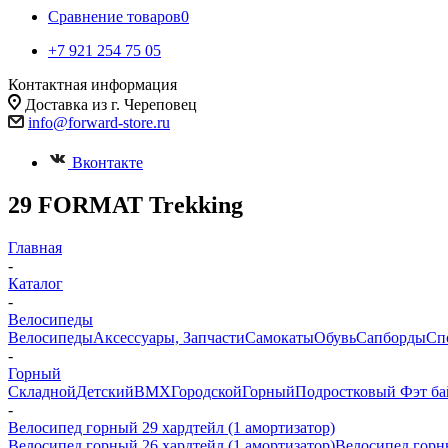
Сравнение товаров
0
+7 921 254 75 05
Контактная информация
Доставка из г. Череповец
info@forward-store.ru
Вконтакте
29 FORMAT Trekking
Главная
-
Каталог
-
Велосипеды
Велосипеды
Аксессуары, Запчасти
Самокаты
Обувь
Сапборды
Сп
-
Горный
Складной
Детский
BMX
Городской
Горный
Подростковый
Фэт ба
-
Велосипед горный 29 хардтейл (1 амортизатор)
Велосипед горный 26 хардтейл (1 амортизатор)
Велосипед горны