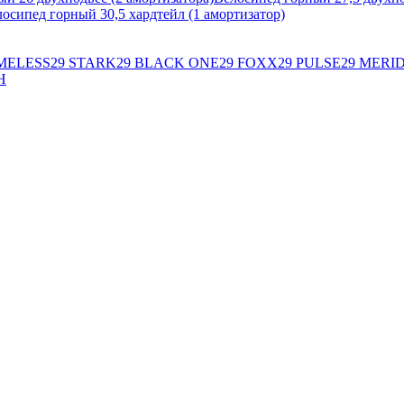
осипед горный 30,5 хардтейл (1 амортизатор)
MELESS
29 STARK
29 BLACK ONE
29 FOXX
29 PULSE
29 MERI
H