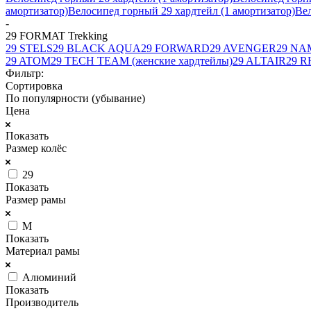
амортизатор)
Велосипед горный 29 хардтейл (1 амортизатор)
Вел
-
29 FORMAT Trekking
29 STELS
29 BLACK AQUA
29 FORWARD
29 AVENGER
29 NA
29 ATOM
29 TECH TEAM (женские хардтейлы)
29 ALTAIR
29 R
Фильтр:
Сортировка
По популярности (убывание)
Цена
Показать
Размер колёс
29
Показать
Размер рамы
M
Показать
Материал рамы
Алюминий
Показать
Производитель