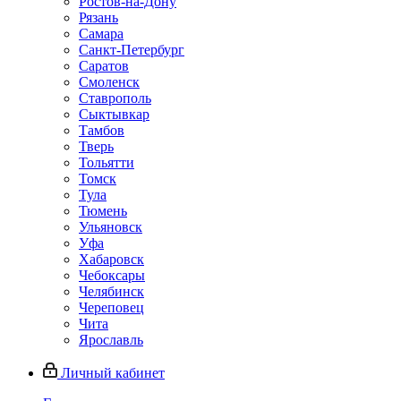
Ростов-на-Дону
Рязань
Самара
Санкт-Петербург
Саратов
Смоленск
Ставрополь
Сыктывкар
Тамбов
Тверь
Тольятти
Томск
Тула
Тюмень
Ульяновск
Уфа
Хабаровск
Чебоксары
Челябинск
Череповец
Чита
Ярославль
Личный кабинет