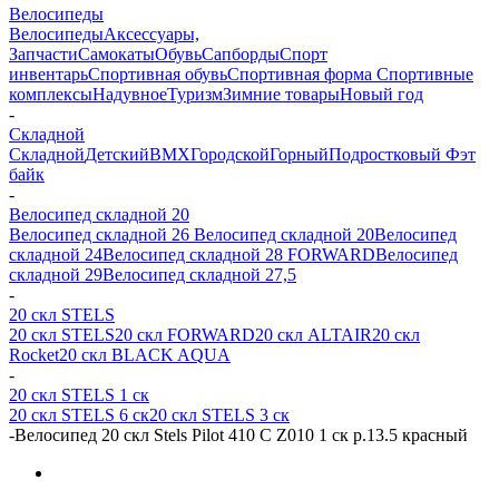
Велосипеды
Велосипеды
Аксессуары,
Запчасти
Самокаты
Обувь
Сапборды
Спорт
инвентарь
Спортивная обувь
Спортивная форма
Спортивные
комплексы
Надувное
Туризм
Зимние товары
Новый год
-
Складной
Складной
Детский
BMX
Городской
Горный
Подростковый
Фэт
байк
-
Велосипед складной 20
Велосипед складной 26
Велосипед складной 20
Велосипед
складной 24
Велосипед складной 28 FORWARD
Велосипед
складной 29
Велосипед складной 27,5
-
20 скл STELS
20 скл STELS
20 скл FORWARD
20 скл ALTAIR
20 скл
Rocket
20 скл BLACK AQUA
-
20 скл STELS 1 ск
20 скл STELS 6 ск
20 скл STELS 3 ск
-
Велосипед 20 скл Stels Pilot 410 C Z010 1 ск р.13.5 красный