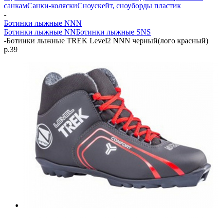
санкам
Санки-коляски
Сноускейт, сноуборды пластик
-
Ботинки лыжные NNN
Ботинки лыжные NN
Ботинки лыжные SNS
-
Ботинки лыжные TREK Level2 NNN черный(лого красный)
р.39