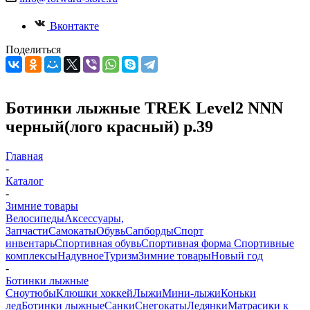
Вконтакте
Поделиться
Ботинки лыжные TREK Level2 NNN
черный(лого красный) р.39
Главная
-
Каталог
-
Зимние товары
Велосипеды
Аксессуары,
Запчасти
Самокаты
Обувь
Сапборды
Спорт
инвентарь
Спортивная обувь
Спортивная форма
Спортивные
комплексы
Надувное
Туризм
Зимние товары
Новый год
-
Ботинки лыжные
Сноутюбы
Клюшки хоккей
Лыжи
Мини-лыжи
Коньки
лед
Ботинки лыжные
Санки
Снегокаты
Ледянки
Матрасики к