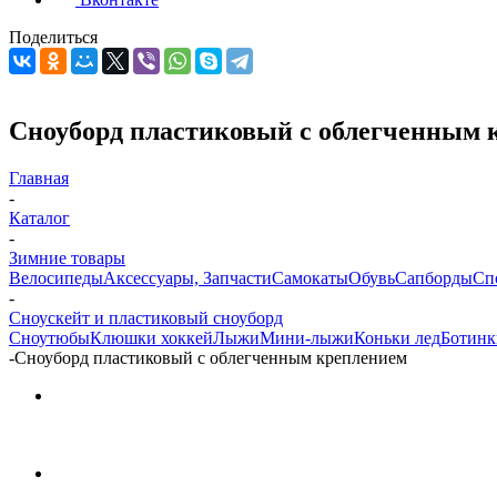
Поделиться
Сноуборд пластиковый с облегченным 
Главная
-
Каталог
-
Зимние товары
Велосипеды
Аксессуары, Запчасти
Самокаты
Обувь
Сапборды
Сп
-
Сноускейт и пластиковый сноуборд
Сноутюбы
Клюшки хоккей
Лыжи
Мини-лыжи
Коньки лед
Ботин
-
Сноуборд пластиковый с облегченным креплением