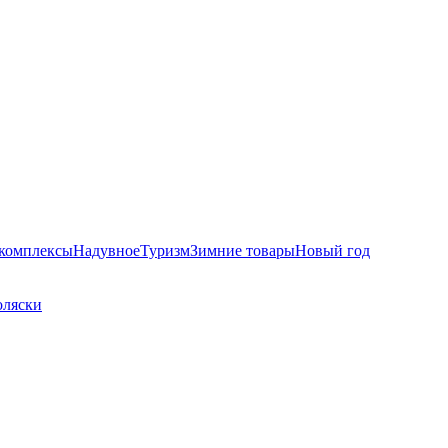
комплексы
Надувное
Туризм
Зимние товары
Новый год
оляски