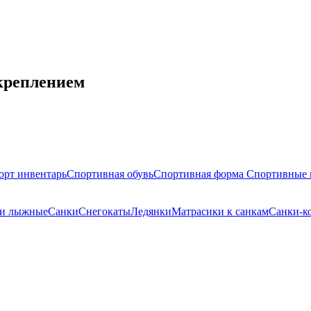
креплением
орт инвентарь
Спортивная обувь
Спортивная форма
Спортивные 
ки лыжные
Санки
Снегокаты
Ледянки
Матрасики к санкам
Санки-к