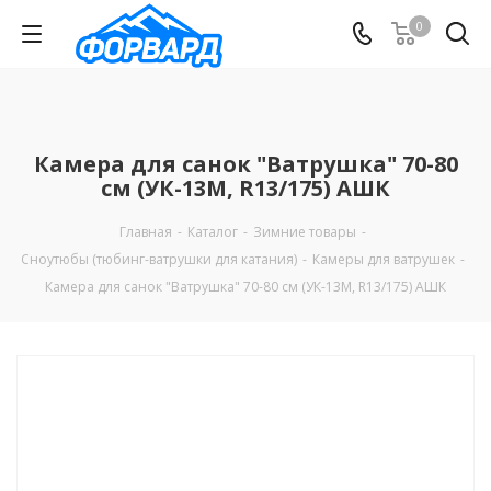
0
Камера для санок "Ватрушка" 70-80
см (УК-13М, R13/175) АШК
Главная
-
Каталог
-
Зимние товары
-
Сноутюбы (тюбинг-ватрушки для катания)
-
Камеры для ватрушек
-
Камера для санок "Ватрушка" 70-80 см (УК-13М, R13/175) АШК