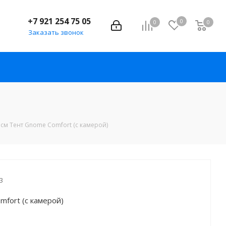
+7 921 254 75 05
0
0
0
Заказать звонок
см Тент Gnome Comfort (с камерой)
3
fort (с камерой)