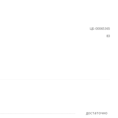
ЦБ-00065365
83
Достаточно