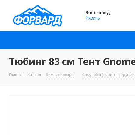
Ваш город
Рязань
Тюбинг 83 см Тент Gnome
Главная
-
Каталог
-
Зимние товары
-
Сноутюбы (тюбинг-ватрушки 