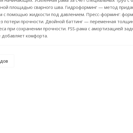
я начинающих. Усиленная рама за счет специальных труб с
нной площадью сварного шва. Гидроформинг — метод прида
м с помощью жидкости под давлением. Пресс-форминг: форм
ез потери прочности. Двойной баттинг — переменная толщин
еса при сохранении прочности. FSS-рама с амортизацией зад
е добавляет комфорта.
ндов