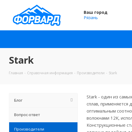
Ваш город
Рязань
Stark
Главная
-
Справочная информация
-
Производители
-
Stark
Stark - один из сам
Блог
сплав, применяется 
оптимальным соотно
Вопрос-ответ
волокнами 12К, испо
Конструкционные ста
Производители