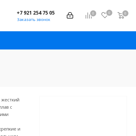
+7 921 254 75 05
0
0
0
Заказать звонок
и жесткий
плав с
кими
крепкие и