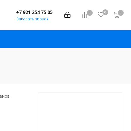
+7 921 254 75 05
0
0
0
Заказать звонок
енов.