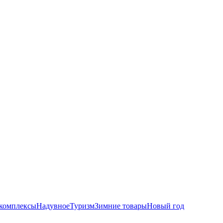
комплексы
Надувное
Туризм
Зимние товары
Новый год