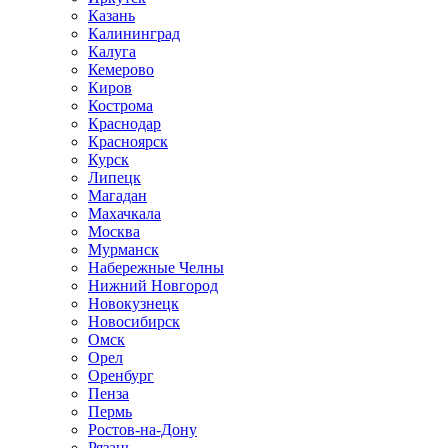
Казань
Калининград
Калуга
Кемерово
Киров
Кострома
Краснодар
Красноярск
Курск
Липецк
Магадан
Махачкала
Москва
Мурманск
Набережные Челны
Нижний Новгород
Новокузнецк
Новосибирск
Омск
Орел
Оренбург
Пенза
Пермь
Ростов-на-Дону
Рязань