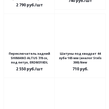
740
руб.
/шт
(DH909TR/HQ-001549)
2 790
руб.
/шт
Переключатель задний
Шатуны под квадрат 44
SHIMANO ALTUS 7/8 ск,
зуба 165 мм (аналог Stels
под петух, ERDM310DL
300) New
2 550
руб.
/шт
710
руб.