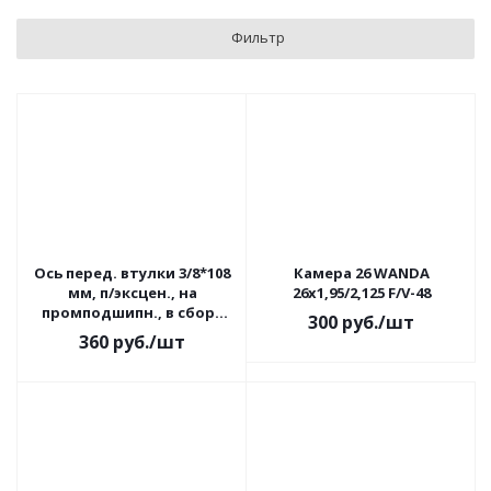
Фильтр
Ось перед. втулки 3/8*108
Камера 26 WANDA
мм, п/эксцен., на
26х1,95/2,125 F/V-48
промподшипн., в сборе
300
руб.
/шт
WZ-AX07FB
360
руб.
/шт