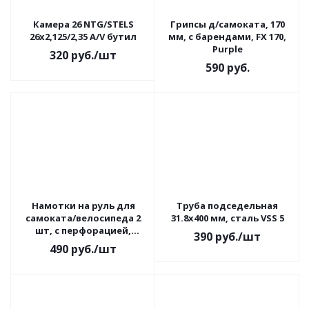
Камера 26 NTG/STELS
Грипсы д/самоката, 170
26х2,125/2,35 A/V бутил
мм, с барендами, FX 170,
Purple
320
руб.
/шт
590
руб.
Намотки на руль для
Труба подседельная
самоката/велосипеда 2
31.8x400 мм, сталь VSS 5
шт, с перфорацией,
390
руб.
/шт
черный
490
руб.
/шт