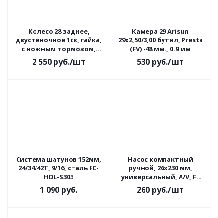
Колесо 28 заднее,
Камера 29 Arisun
двустеночное 1ск, гайка,
29x2,50/3,00 бутил, Presta
с ножным тормозом,
(FV) -48 мм., 0.9 мм
втулка 305, усиленное
2 550
руб.
/шт
530
руб.
/шт
Система шатунов 152мм,
Насос компактный
24/34/42Т, 9/16, сталь FC-
ручной, 26x230 мм,
HDL-S303
универсальный, A/V, FV
T15706
1 090
руб.
260
руб.
/шт