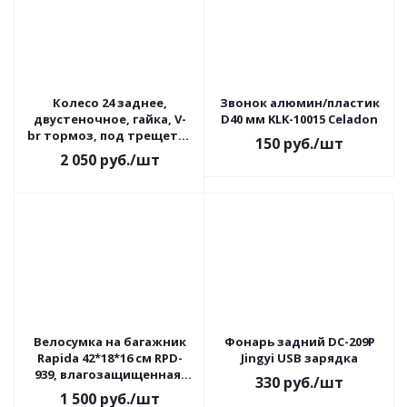
Колесо 24 заднее,
Звонок алюмин/пластик
двустеночное, гайка, V-
D40 мм KLK-10015 Celadon
br тормоз, под трещетку
150
руб.
/шт
5/7 ск LU045401
2 050
руб.
/шт
Велосумка на багажник
Фонарь задний DC-209P
Rapida 42*18*16 cм RPD-
Jingyi USB зарядка
939, влагозащищенная,
330
руб.
/шт
нейлон
1 500
руб.
/шт