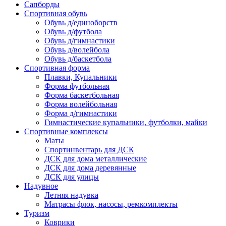
Сапборды
Спортивная обувь
Обувь д/единоборств
Обувь д/футбола
Обувь д/гимнастики
Обувь д/волейбола
Обувь д/баскетбола
Спортивная форма
Плавки, Купальники
Форма футбольная
Форма баскетбольная
Форма волейбольная
Форма д/гимнастики
Гимнастические купальники, футболки, майки
Спортивные комплексы
Маты
Спортинвентарь для ДСК
ДСК для дома металлические
ДСК для дома деревянные
ДСК для улицы
Надувное
Летняя надувка
Матрасы флок, насосы, ремкомплекты
Туризм
Коврики