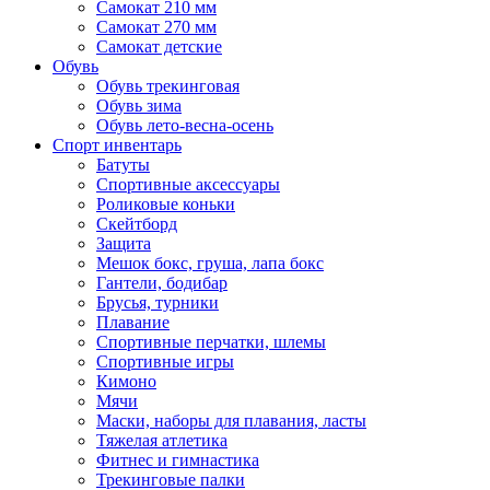
Самокат 210 мм
Самокат 270 мм
Самокат детские
Обувь
Обувь трекинговая
Обувь зима
Обувь лето-весна-осень
Спорт инвентарь
Батуты
Спортивные аксессуары
Роликовые коньки
Скейтборд
Защита
Мешок бокс, груша, лапа бокс
Гантели, бодибар
Брусья, турники
Плавание
Спортивные перчатки, шлемы
Спортивные игры
Кимоно
Мячи
Маски, наборы для плавания, ласты
Тяжелая атлетика
Фитнес и гимнастика
Трекинговые палки