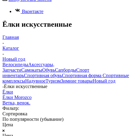
Вконтакте
Ёлки искусственные
Главная
-
Каталог
-
Новый год
Велосипеды
Аксессуары,
Запчасти
Самокаты
Обувь
Сапборды
Спорт
инвентарь
Спортивная обувь
Спортивная форма
Спортивные
комплексы
Надувное
Туризм
Зимние товары
Новый год
-
Ёлки искусственные
Ёлки
Ёлки Morozco
Ветка, венок.
Фильтр:
Сортировка
По популярности (убывание)
Цена
Цена