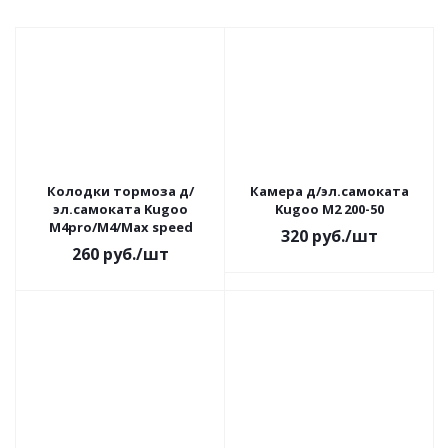
Колодки тормоза д/
Камера д/эл.самоката
эл.самоката Kugoo
Kugoo M2 200-50
M4pro/M4/Max speed
320
руб.
/шт
260
руб.
/шт