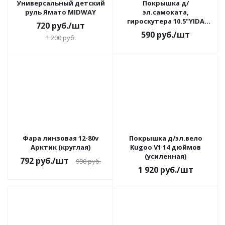
Универсальный детский
Покрышка д/
руль Ямато MIDWAY
эл.самоката,
гироскутера 10.5"YIDA
720
руб.
/шт
0802 70х65-6,5
590
руб.
/шт
1 200
руб.
Фара линзовая 12-80v
Покрышка д/эл.вело
Арктик (круглая)
Kugoo V1 14 дюймов
(усиленная)
792
руб.
/шт
990
руб.
1 920
руб.
/шт