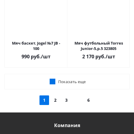
Мяч баскет. Jogel №7 JB -
Мяч футбольный Torres
100
Junior-5,р.5 323805
990
руб.
/шт
2 170
руб.
/шт
Показать еще
1
2
3
6
Компания