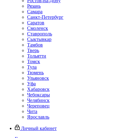
Ростов-на-Дону
Рязань
Самара
Санкт-Петербург
Саратов
Смоленск
Ставрополь
Сыктывкар
Тамбов
Тверь
Тольятти
Томск
Тула
Тюмень
Ульяновск
Уфа
Хабаровск
Чебоксары
Челябинск
Череповец
Чита
Ярославль
Личный кабинет