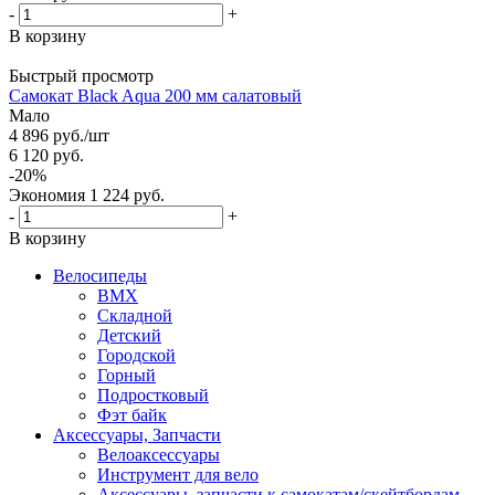
-
+
В корзину
Быстрый просмотр
Самокат Black Aqua 200 мм салатовый
Мало
4 896
руб.
/шт
6 120
руб.
-
20
%
Экономия
1 224
руб.
-
+
В корзину
Велосипеды
BMX
Складной
Детский
Городской
Горный
Подростковый
Фэт байк
Аксессуары, Запчасти
Велоаксессуары
Инструмент для вело
Аксессуары, запчасти к самокатам/скейтбордам