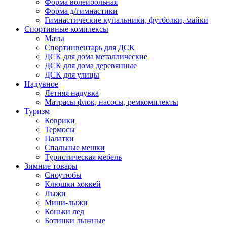
Форма волейбольная
Форма д/гимнастики
Гимнастические купальники, футболки, майки
Спортивные комплексы
Маты
Спортинвентарь для ДСК
ДСК для дома металлические
ДСК для дома деревянные
ДСК для улицы
Надувное
Летняя надувка
Матрасы флок, насосы, ремкомплекты
Туризм
Коврики
Термосы
Палатки
Спальные мешки
Туристическая мебель
Зимние товары
Сноутюбы
Клюшки хоккей
Лыжи
Мини-лыжи
Коньки лед
Ботинки лыжные