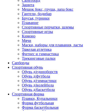
Скейтборд
Защита
Мешок бокс, груша, лапа бокс
Гантели, бодибар
Брусья, турники
Плавание
Спортивные перчатки, шлемы
Спортивные игры
Кимоно
Мячи
Маски, наборы для плавания, ласты
Тяжелая атлетика
Фитнес и гимнастика
Трекинговые палки
Сапборды
Спортивная обувь
Обувь д/единоборств
Обувь д/футбола
Обувь д/гимнастики
Обувь д/волейбола
Обувь д/баскетбола
Спортивная форма
Плавки, Купальники
Форма футбольная
Форма баскетбольная