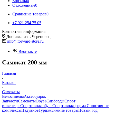
Корзина
0
Отложенные
0
Сравнение товаров
0
+7 921 254 75 05
Контактная информация
Доставка из г. Череповец
info@forward-store.ru
Вконтакте
Самокат 200 мм
Главная
-
Каталог
-
Самокаты
Велосипеды
Аксессуары,
Запчасти
Самокаты
Обувь
Сапборды
Спорт
инвентарь
Спортивная обувь
Спортивная форма
Спортивные
комплексы
Надувное
Туризм
Зимние товары
Новый год
-