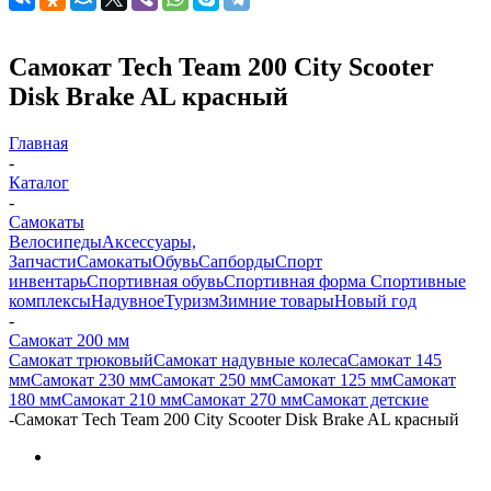
Самокат Tech Team 200 City Scooter
Disk Brake AL красный
Главная
-
Каталог
-
Самокаты
Велосипеды
Аксессуары,
Запчасти
Самокаты
Обувь
Сапборды
Спорт
инвентарь
Спортивная обувь
Спортивная форма
Спортивные
комплексы
Надувное
Туризм
Зимние товары
Новый год
-
Самокат 200 мм
Самокат трюковый
Самокат надувные колеса
Самокат 145
мм
Самокат 230 мм
Самокат 250 мм
Самокат 125 мм
Самокат
180 мм
Самокат 210 мм
Самокат 270 мм
Самокат детские
-
Самокат Tech Team 200 City Scooter Disk Brake AL красный