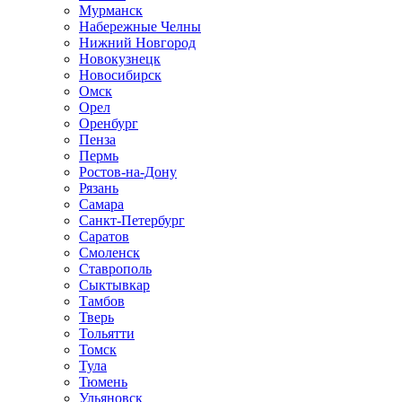
Мурманск
Набережные Челны
Нижний Новгород
Новокузнецк
Новосибирск
Омск
Орел
Оренбург
Пенза
Пермь
Ростов-на-Дону
Рязань
Самара
Санкт-Петербург
Саратов
Смоленск
Ставрополь
Сыктывкар
Тамбов
Тверь
Тольятти
Томск
Тула
Тюмень
Ульяновск