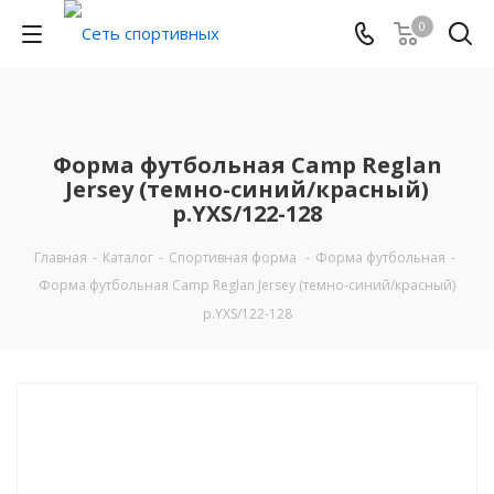
0
Форма футбольная Camp Reglan
Jersey (темно-синий/красный)
р.YXS/122-128
Главная
-
Каталог
-
Спортивная форма
-
Форма футбольная
-
Форма футбольная Camp Reglan Jersey (темно-синий/красный)
р.YXS/122-128