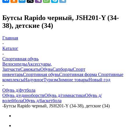
Бутсы Rapido черный, JSH201-Y (34-
38), детские (34)
Главная
-
Каталог
-
Спортивная обувь
Велосипеды
Аксессуары,
Запчасти
Самокаты
Обувь
Сапборды
Спорт
инвентарь
Спортивная обувь
Спортивная форма
Спортивные
комплексы
Надувное
Туризм
Зимние товары
Новый год
-
Обувь д/футбола
Обувь д/единоборств
Обувь д/гимнастики
Обувь д/
волейбола
Обувь д/баскетбола
-
Бутсы Rapido черный, JSH201-Y (34-38), детские (34)