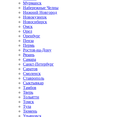
Мурманск
Набережные Челны
Нижний Новгород
Новокузнецк
Новосибирск
Омск
Орел
Оренбург
Пенза
Пермь
Ростов-на-Дону
Рязань
Самара
Санкт-Петербург
Саратов
Смоленск
Ставрополь
Сыктывкар
Тамбов
Тверь
Тольятти
Томск
Тула
Тюмень
Ульяновск