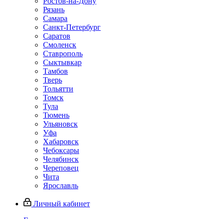
Ростов-на-Дону
Рязань
Самара
Санкт-Петербург
Саратов
Смоленск
Ставрополь
Сыктывкар
Тамбов
Тверь
Тольятти
Томск
Тула
Тюмень
Ульяновск
Уфа
Хабаровск
Чебоксары
Челябинск
Череповец
Чита
Ярославль
Личный кабинет