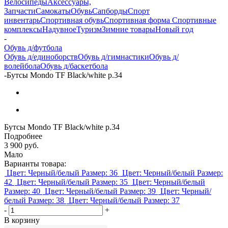
Велосипеды
Аксессуары,
Запчасти
Самокаты
Обувь
Сапборды
Спорт
инвентарь
Спортивная обувь
Спортивная форма
Спортивные
комплексы
Надувное
Туризм
Зимние товары
Новый год
-
Обувь д/футбола
Обувь д/единоборств
Обувь д/гимнастики
Обувь д/
волейбола
Обувь д/баскетбола
-
Бутсы Mondo TF Black/white р.34
Бутсы Mondo TF Black/white р.34
Подробнее
3 900
руб.
Мало
Варианты товара:
Цвет: Черный/белый
Размер: 36
Цвет: Черный/белый
Размер:
42
Цвет: Черный/белый
Размер: 35
Цвет: Черный/белый
Размер: 40
Цвет: Черный/белый
Размер: 39
Цвет: Черный/
белый
Размер: 38
Цвет: Черный/белый
Размер: 37
-
+
В корзину