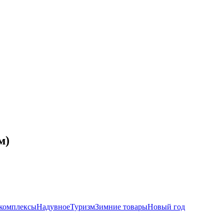
м)
комплексы
Надувное
Туризм
Зимние товары
Новый год