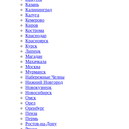
Казань
Калининград
Калуга
Кемерово
Киров
Кострома
Краснодар
Красноярск
Курск
Липецк
Магадан
Махачкала
Москва
Мурманск
Набережные Челны
Нижний Новгород
Новокузнецк
Новосибирск
Омск
Орел
Оренбург
Пенза
Пермь
Ростов-на-Дону
Рязань