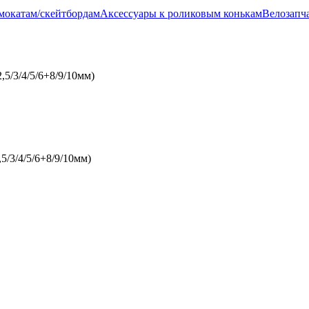
амокатам/скейтбордам
Аксессуары к роликовым конькам
Велозапч
5/3/4/5/6+8/9/10мм)
/3/4/5/6+8/9/10мм)