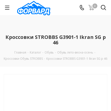
0
Кроссовки STROBBS G3901-1 Ikran SG р
46
Главная
-
Каталог
-
Обувь
-
Обувь лето-весна-осень
-
Кроссовки Обувь STROBBS
-
Кроссовки STROBBS G3901-1 Ikran SG р 46