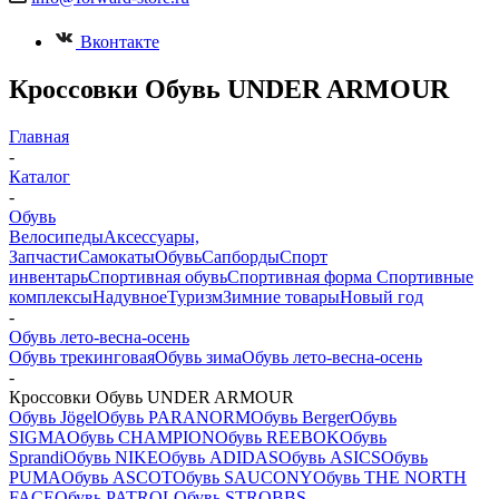
Вконтакте
Кроссовки Обувь UNDER ARMOUR
Главная
-
Каталог
-
Обувь
Велосипеды
Аксессуары,
Запчасти
Самокаты
Обувь
Сапборды
Спорт
инвентарь
Спортивная обувь
Спортивная форма
Спортивные
комплексы
Надувное
Туризм
Зимние товары
Новый год
-
Обувь лето-весна-осень
Обувь трекинговая
Обувь зима
Обувь лето-весна-осень
-
Кроссовки Обувь UNDER ARMOUR
Обувь Jögel
Обувь PARANORM
Обувь Berger
Обувь
SIGMA
Обувь CHAMPION
Обувь REEBOK
Обувь
Sprandi
Обувь NIKE
Обувь ADIDAS
Обувь ASICS
Обувь
PUMA
Обувь ASCOT
Обувь SAUCONY
Обувь THE NORTH
FACE
Обувь PATROL
Обувь STROBBS