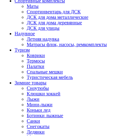
Спортивные комплексы
Маты
Спортинвентарь для ДСК
ДСК для дома металлические
ДСК для дома деревянные
ДСК для улицы
Надувное
Летняя надувка
Матрасы флок, насосы, ремкомплекты
Туризм
Коврики
Термосы
Палатки
Спальные мешки
Туристическая мебель
Зимние товары
Сноутюбы
Клюшки хоккей
Лыжи
Мини-лыжи
Коньки лед
Ботинки лыжные
Санки
Снегокаты
Ледянки