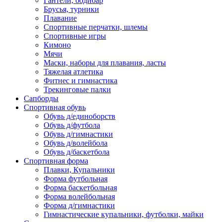
Гантели, бодибар
Брусья, турники
Плавание
Спортивные перчатки, шлемы
Спортивные игры
Кимоно
Мячи
Маски, наборы для плавания, ласты
Тяжелая атлетика
Фитнес и гимнастика
Трекинговые палки
Сапборды
Спортивная обувь
Обувь д/единоборств
Обувь д/футбола
Обувь д/гимнастики
Обувь д/волейбола
Обувь д/баскетбола
Спортивная форма
Плавки, Купальники
Форма футбольная
Форма баскетбольная
Форма волейбольная
Форма д/гимнастики
Гимнастические купальники, футболки, майки