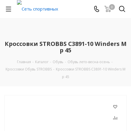
0
Кроссовки STROBBS C3891-10 Winders M
р 45
Главная
-
Каталог
-
Обувь
-
Обувь лето-весна-осень
-
Кроссовки Обувь STROBBS
-
Кроссовки STROBBS C3891-10 Winders M
р 45