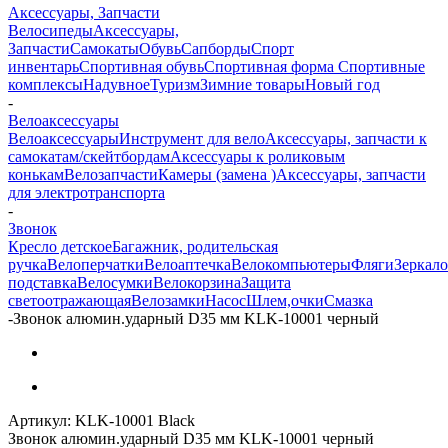
Аксессуары, Запчасти
Велосипеды
Аксессуары,
Запчасти
Самокаты
Обувь
Сапборды
Спорт
инвентарь
Спортивная обувь
Спортивная форма
Спортивные
комплексы
Надувное
Туризм
Зимние товары
Новый год
-
Велоаксессуары
Велоаксессуары
Инструмент для вело
Аксессуары, запчасти к
самокатам/скейтбордам
Аксессуары к роликовым
конькам
Велозапчасти
Камеры (замена )
Аксессуары, запчасти
для электротранспорта
-
Звонок
Кресло детское
Багажник, родительская
ручка
Велоперчатки
Велоаптечка
Велокомпьютеры
Фляги
Зеркало
подставка
Велосумки
Велокорзина
Защита
светоотражающая
Велозамки
Насос
Шлем,очки
Смазка
-
Звонок алюмин.ударный D35 мм KLK-10001 черный
Артикул:
KLK-10001 Black
Звонок алюмин.ударный D35 мм KLK-10001 черный