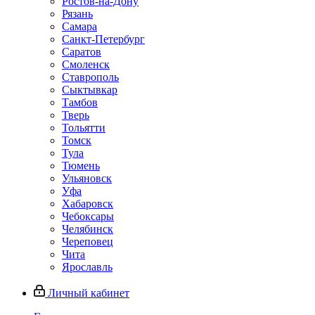
Ростов-на-Дону
Рязань
Самара
Санкт-Петербург
Саратов
Смоленск
Ставрополь
Сыктывкар
Тамбов
Тверь
Тольятти
Томск
Тула
Тюмень
Ульяновск
Уфа
Хабаровск
Чебоксары
Челябинск
Череповец
Чита
Ярославль
Личный кабинет