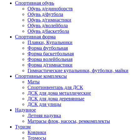
Спортивная обувь
Обувь д/единоборств
Обувь д/футбола
Обувь д/гимнастики
Обувь д/волейбола
Обувь д/баскетбола
Спортивная форма
Плавки, Купальники
Форма футбольная
Форма баскетбольная
Форма волейбольная
Форма д/гимнастики
Гимнастические купальники, футболки, майки
Спортивные комплексы
Маты
Спортинвентарь для ДСК
ДСК для дома металлические
ДСК для дома деревянные
ДСК для улицы
Надувное
Летняя надувка
Матрасы флок, насосы, ремкомплекты
Туризм
Коврики
Термосы