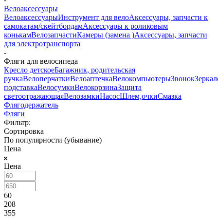
Велоаксессуары
Велоаксессуары
Инструмент для вело
Аксессуары, запчасти к
самокатам/скейтбордам
Аксессуары к роликовым
конькам
Велозапчасти
Камеры (замена )
Аксессуары, запчасти
для электротранспорта
-
Фляги для велосипеда
Кресло детское
Багажник, родительская
ручка
Велоперчатки
Велоаптечка
Велокомпьютеры
Звонок
Зеркал
подставка
Велосумки
Велокорзина
Защита
светоотражающая
Велозамки
Насос
Шлем,очки
Смазка
Флягодержатель
Фляги
Фильтр:
Сортировка
По популярности (убывание)
Цена
Цена
60
208
355