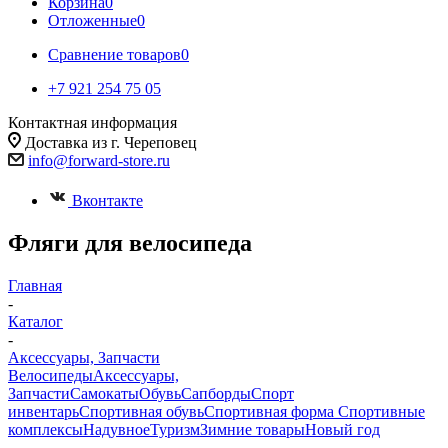
Корзина
0
Отложенные
0
Сравнение товаров
0
+7 921 254 75 05
Контактная информация
Доставка из г. Череповец
info@forward-store.ru
Вконтакте
Фляги для велосипеда
Главная
-
Каталог
-
Аксессуары, Запчасти
Велосипеды
Аксессуары,
Запчасти
Самокаты
Обувь
Сапборды
Спорт
инвентарь
Спортивная обувь
Спортивная форма
Спортивные
комплексы
Надувное
Туризм
Зимние товары
Новый год
-