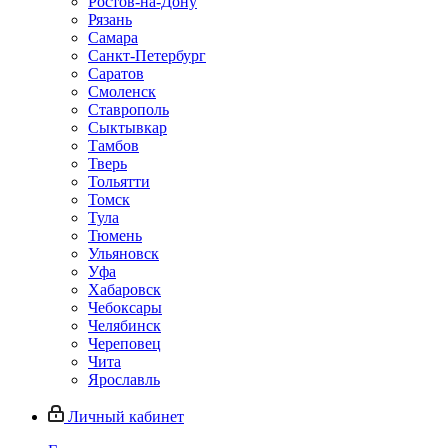
Ростов-на-Дону
Рязань
Самара
Санкт-Петербург
Саратов
Смоленск
Ставрополь
Сыктывкар
Тамбов
Тверь
Тольятти
Томск
Тула
Тюмень
Ульяновск
Уфа
Хабаровск
Чебоксары
Челябинск
Череповец
Чита
Ярославль
Личный кабинет