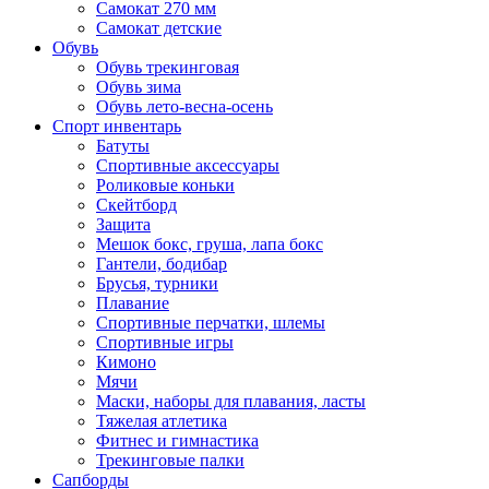
Самокат 270 мм
Самокат детские
Обувь
Обувь трекинговая
Обувь зима
Обувь лето-весна-осень
Спорт инвентарь
Батуты
Спортивные аксессуары
Роликовые коньки
Скейтборд
Защита
Мешок бокс, груша, лапа бокс
Гантели, бодибар
Брусья, турники
Плавание
Спортивные перчатки, шлемы
Спортивные игры
Кимоно
Мячи
Маски, наборы для плавания, ласты
Тяжелая атлетика
Фитнес и гимнастика
Трекинговые палки
Сапборды