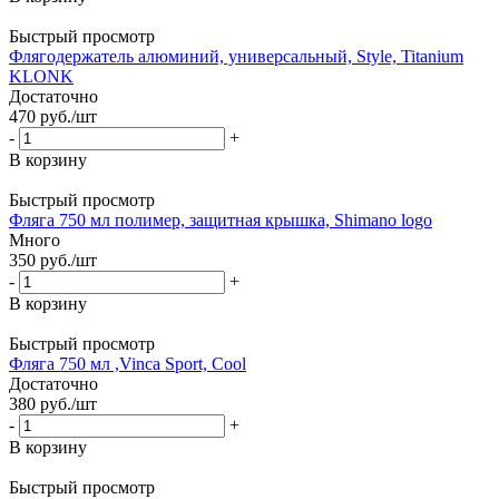
Быстрый просмотр
Флягодержатель алюминий, универсальный, Style, Titanium
KLONK
Достаточно
470
руб.
/шт
-
+
В корзину
Быстрый просмотр
Фляга 750 мл полимер, защитная крышка, Shimano logo
Много
350
руб.
/шт
-
+
В корзину
Быстрый просмотр
Фляга 750 мл ,Vinca Sport, Cool
Достаточно
380
руб.
/шт
-
+
В корзину
Быстрый просмотр